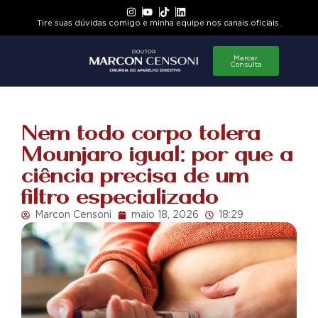
Tire suas dúvidas comigo e minha equipe nos canais oficiais.
Marcar
Consulta
Nem todo corpo tolera
Mounjaro igual: por que a
ciência precisa de um
filtro especializado
Marcon Censoni
maio 18, 2026
18:29