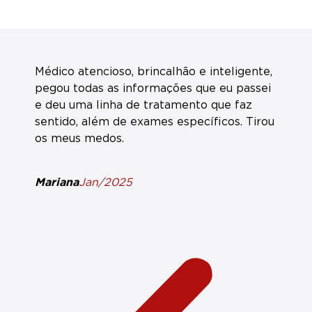
Médico atencioso, brincalhão e inteligente,
P
pegou todas as informações que eu passei
f
e deu uma linha de tratamento que faz
d
sentido, além de exames específicos. Tirou
s
os meus medos.
c
v
m
Mariana
Jan/2025
A