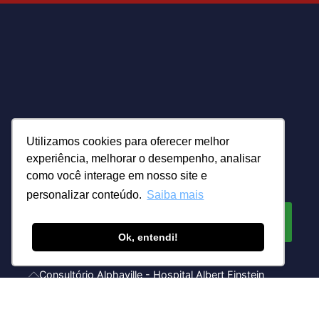
Cirurgia do aparelho digestivo, cirurgia robótica e
Utilizamos cookies para oferecer melhor
acompanhamentos.
experiência, melhorar o desempenho, analisar
como você interage em nosso site e
Política de privacidade
personalizar conteúdo.
Saiba mais
Marcar Consulta
Ok, entendi!
Consultório Alphaville - Hospital Albert Einstein
Hosp. Albert Einstein - Avenida Juruá, 706 - 1º andar,
sala 34 | Telefone/Whatsapp: (11) 2151-6922