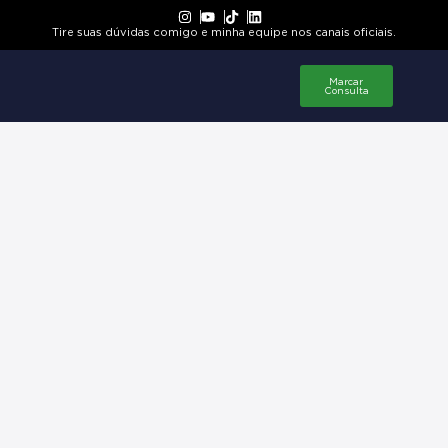
Tire suas dúvidas comigo e minha equipe nos canais oficiais.
Marcar
Consulta