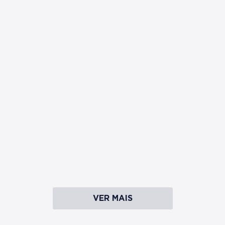
ONCOLOGIA
Por que o câncer colorretal
cresce entre jovens: a epidemia
silenciosa
13/02/2026
/
Até pouco tempo atrás, ao receber um paciente de 30
ou 35 anos com queixas de sangramento retal, a
hipótese...
VER MAIS