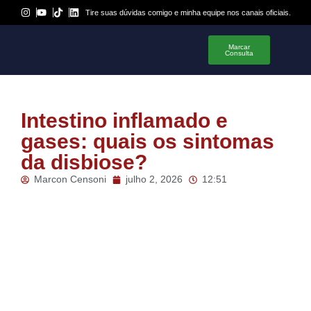
Tire suas dúvidas comigo e minha equipe nos canais oficiais.
Marcar
Consulta
Intestino inflamado e
gases: quais os sintomas
da disbiose?
Marcon Censoni
julho 2, 2026
12:51