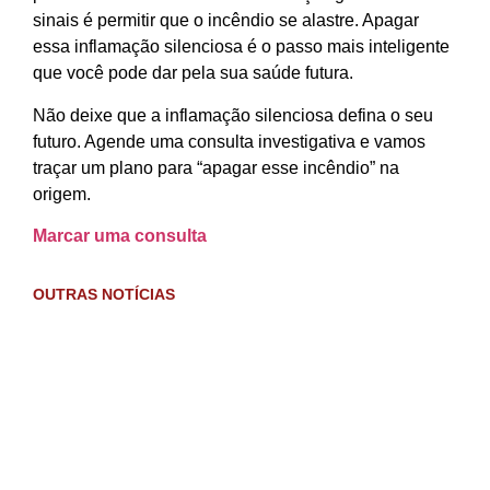
sinais é permitir que o incêndio se alastre. Apagar
essa inflamação silenciosa é o passo mais inteligente
que você pode dar pela sua saúde futura.
Não deixe que a inflamação silenciosa defina o seu
futuro. Agende uma consulta investigativa e vamos
traçar um plano para “apagar esse incêndio” na
origem.
Marcar uma consulta
OUTRAS NOTÍCIAS
Inte
inf
e ga
quai
sin
da
dis