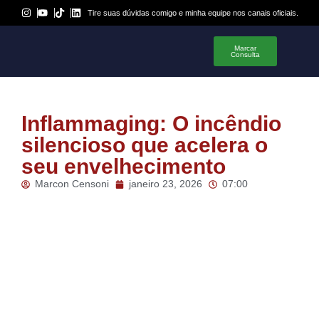
Tire suas dúvidas comigo e minha equipe nos canais oficiais.
Marcar
Consulta
Inflammaging: O incêndio
silencioso que acelera o
seu envelhecimento
Marcon Censoni
janeiro 23, 2026
07:00