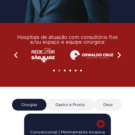
Hospitais de atuação com consultório fixo
e/ou espaço e equipe cirúrgica:
Cirurgias
Gastro e Procto
Onco
Hérnia I
a
Hérnia I
Ciru
Convencional | Minimamente invasiva