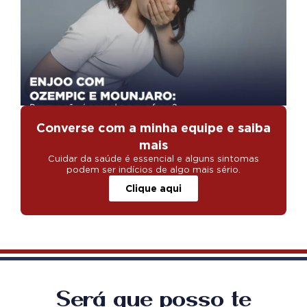
e
Mou
Por
não
nor
o q
faz
Converse com a minha equipe e saiba
mais
Cuidar da saúde é essencial e alguns sintomas
podem ser indícios de algo mais sério.
Clique aqui
Será que posso te