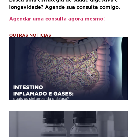
longevidade? Agende sua consulta comigo.
Agendar uma consulta agora mesmo!
OUTRAS NOTÍCIAS
Int
inf
e g
qua
sin
da
dis
Pep
e o
do 
mil